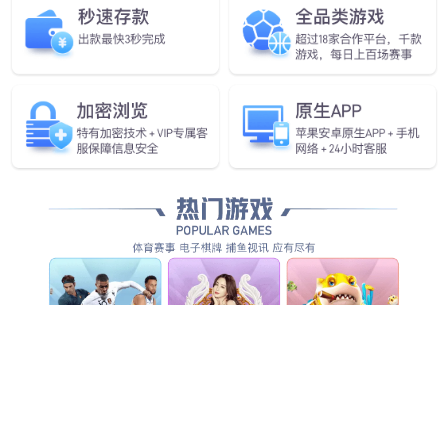
企业动态
IC厂家型号命名方法
QY-千亿(球友会)官方网站第100届中国电子展
QY-千亿(球友会)官方网站第96届中国电子展
QY-千亿(球友会)官方网站第91届中国电子展
QY-千亿(球友会)官方网站第89届中国电子展
联系我们
联系人: Betty
电话: 0755-88266576