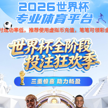
QY-千亿(球友会)官方网站
Email: info@mil-ic.com
English
Toggl
navig
QY-千亿
>
新闻动态
新闻动态
ASML利润降四成、Microchip连发两起并购
2024-04-18
震后IC产业：DRAM原厂报价停止、台积电恢复超80%
2024-04-11