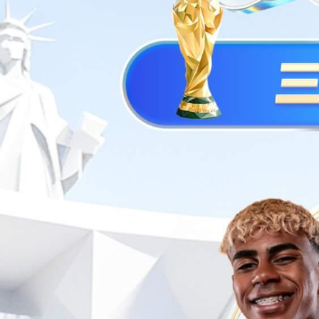
QY-千亿(球友会)官方网站第89届中国电
子展
联系我们
联系人: Betty
电话: 0755-88266576
邮箱:
info@mil-ic.com
地址: 深圳市福田区石厦北二街新天世纪商
务中心C座2709室
友情链接
最新
英特尔晶
华强电子网IC交易网Baidu
2024-10