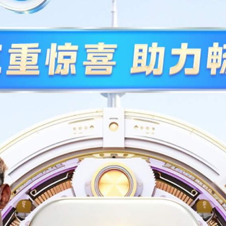
资讯
订阅
圆代工遇阻，高通扩展AI PC芯片系列
订阅我们的邮件，您将获得我们的最新消息
填写您的电子邮件:
-10