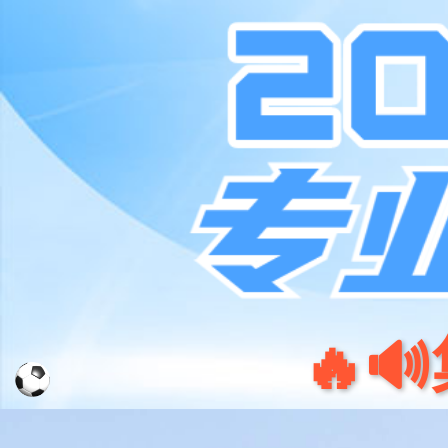
QY-千亿(球友会)官方网站
Email: info@mil-ic.com
QY-千亿
QY-千亿
>
下载中心