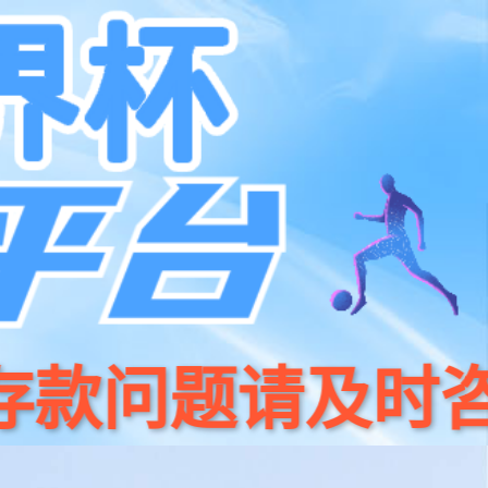
English
特别推荐
在线留言
联系我们