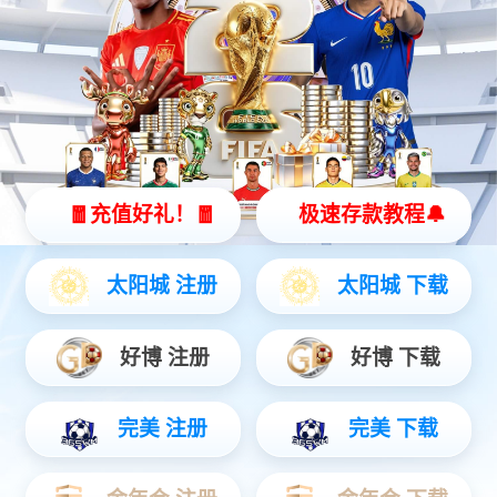
ADS7800JU/1KE4
TI
24+
1000
HOT
6N140A
AVAGO
23+
207
HOT