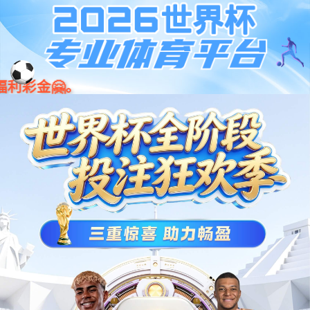
QY-千亿(球友会)官方网站
Email: info@mil-ic.com
English
Toggl
navig
QY-千亿
>
产品中心
>
主营品牌
主营品牌
型号
品牌
批次
数量
备注
联